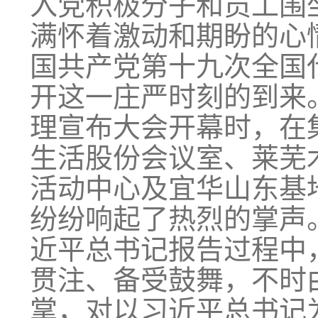
入党积极分子和员工围
满怀着激动和期盼的心
国共产党第十九次全国
开这一庄严时刻的到来
理宣布大会开幕时，在
生活股份会议室、莱芜
活动中心及宜华山东基
纷纷响起了热烈的掌声
近平总书记报告过程中
贯注、备受鼓舞，不时
掌，对以习近平总书记