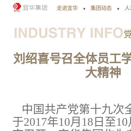
走进宜华
集团动态
人
●
●
刘绍喜号召全体员工
大精神
中国共产党第十九次
于2017年10月18日至1