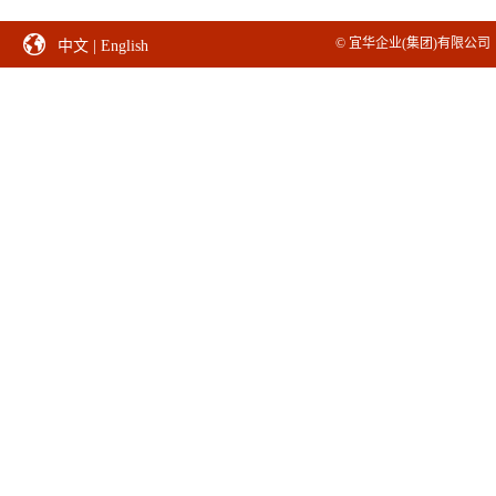
© 宜华企业(集团)有限公司 
中文
|
English