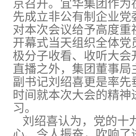
京召开。宜华集团作为
先成立非公有制企业党
对本次会议给予高度重
开幕式当天组织全体党
极分子收看、收听大会
直播之外，集团董事局
副书记刘绍喜更是率先
时间就本次大会的精神
习。
刘绍喜认为，党的十
心、令人振奋，吹响了