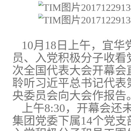
10
月18日上午，宜华
员、入党积极分子收看
次全国代表大会开幕会
聆听习近平总书记代表
央委员会向大会作报告
上午8:30，开幕会
集团党委下属14个党支